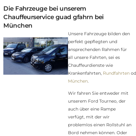
Die Fahrzeuge bei unserem
Chauffeurservice guad gfahrn bei
München
Unsere Fahrzeuge bilden den
perfekt gepflegten und
ansprechenden Rahmen für
all unsere Fahrten, sei es
Chauffeurdienste wie
Krankenfahrten,
Rundfahrten
od
München
.
Wir fahren Sie entweder mit
unserem Ford Tourneo, der
auch über eine Rampe
verfügt, mit der wir
problemlos einen Rollstuhl an
Bord nehmen können. Oder